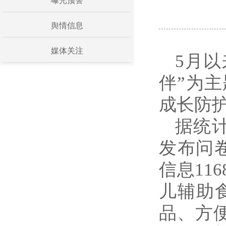
曝光预警
舆情信息
媒体关注
5月
伴”为
成长防
据统
发布问卷
信息11
儿辅助
品、方便