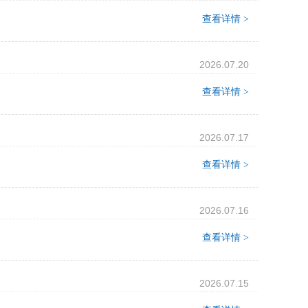
查看详情 >
2026.07.20
查看详情 >
2026.07.17
查看详情 >
2026.07.16
查看详情 >
2026.07.15