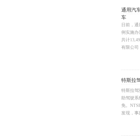
通用汽
车
日前，通
例实施办
共计13,
有限公司（
特斯拉
特斯拉驾
助驾驶系
免。NT
发现，事故中