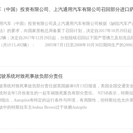
车（中国）投资有限公司、上汽通用汽车有限公司召回部分进口
用汽车（中国）投资有限公司及上汽通用汽车有限公司根据《缺陷汽车产
法》的要求，向国家质检总局备案了召回计划，决定自2017年10月29
492辆；决定自2017年12月29日起，分批陆续召回以下国产雪佛兰及别克
共计13,492辆）： 2005年7月1日至2008年10月30日期间生产的2006
驾驶系统对致死事故负部分责任
驶系统对致死事故负部分责任据英国媒体9月13日报道，美国全国交通安全委员会(
统对去年5月份发生的一起车祸致死案负有部分责任。 NTSB表示，特斯拉缺
SB指出，Autopilot有特定的运行条件与环境，有局限性，但特斯拉也允
的特斯拉车主Joshua Brown过于依赖Autopilo