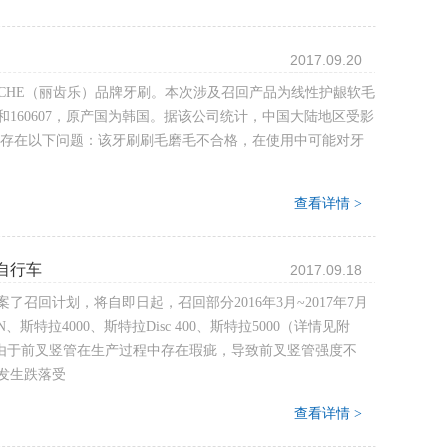
2017.09.20
CHE（丽齿乐）品牌牙刷。本次涉及召回产品为线性护龈软毛
0630和160607，原产国为韩国。据该公司统计，中国大陆地区受影
要存在以下问题：该牙刷刷毛磨毛不合格，在使用中可能对牙
查看详情 >
自行车
2017.09.18
回计划，将自即日起，召回部分2016年3月~2017年7月
斯特拉4000、斯特拉Disc 400、斯特拉5000（详情见附
由于前叉竖管在生产过程中存在瑕疵，导致前叉竖管强度不
发生跌落受
查看详情 >