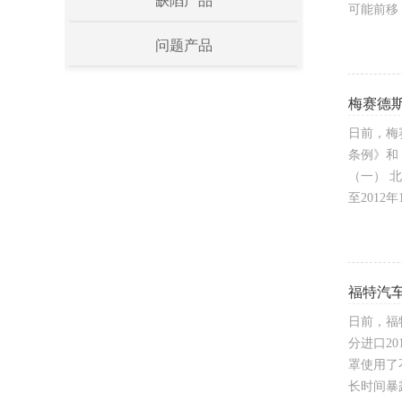
缺陷产品
可能前移
问题产品
梅赛德
日前，梅
条例》和
（一） 北
至2012
福特汽
日前，福特
分进口2
罩使用了
长时间暴