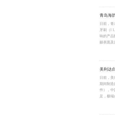
青岛海韵
日前，青
牙刷（I 
响的产品
龈表面及
美利达自
日前，美
期间制造的
件），中
足，极端