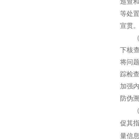
巡查
等处
宣贯
下核
将问
踪检
加强
防伪
促其
量信