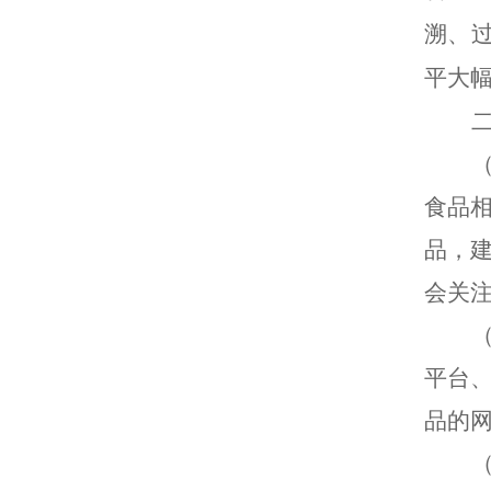
溯、
平大
食品
品，
会关
平台
品的