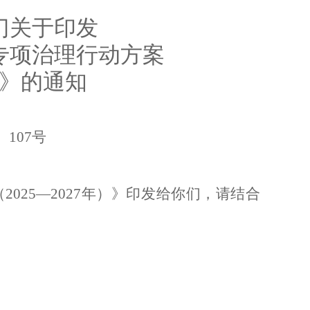
门关于印发
专项治理行动方案
》的通知
〕
107
号
（
2025
—
2027
年）》印发给你们，请结合