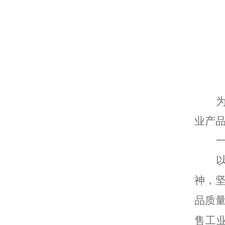
业产
神，
品质
售工