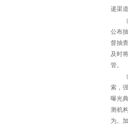
递渠
公布
督抽
及时
管。
索，
曝光
测机
为。