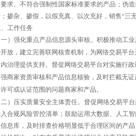
理要求、不符合强制性
国家
标准要求的产品；伪造
告；
掺杂、掺假
，以假充真、以次充好
，
销售
“
三
三、工作
任务
（一）强化重点产品
信息
源头
审核
。
积极推动工业
据开放，建立完善联网核查机制，为网络交易平台
台内治理提供支持。督促网络交易平台对实施行政
加强商家资质审核和产品信息核验，及时拦截无证
超许可或认证范围的问题商家和产品。
（二）压实质量安全主体责任。
督促网络交易平台
纳入合规风险管控清单；鼓励运用大数据、人工智
格信息库，及时排查价格明显低于合理区间的产品