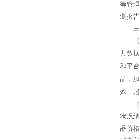
等管
测报
共数
和平
品，
效、
状况
品价