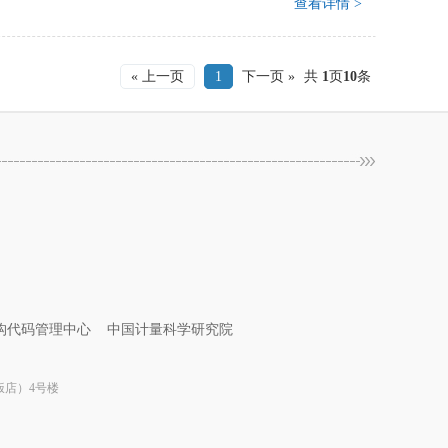
查看详情 >
« 上一页
1
下一页 »
共
1
页
10
条
构代码管理中心
中国计量科学研究院
苑饭店）4号楼