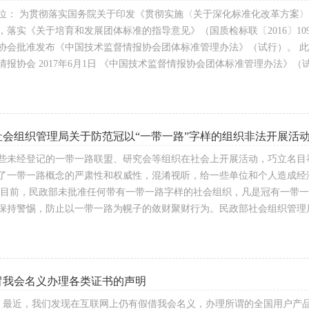
位： 为贯彻落实国务院关于印发《贯彻实施〈关于深化标准化改革方案〉重点任务
，落实《关于培育和发展团体标准的指导意见》（国质检标联〔2016〕1
协会批准发布《中国技术监督情报协会团体标准管理办法》（试行）。 此管理
情报协会 2017年6月1日 《中国技术监督情报协会团体标准管理办法》（
社会组织管理局关于防范冠以“一带一路”字样的组织非法开展活
些未经登记的一带一路联盟、研究会等组织在社会上开展活动，巧立名目
了一带一路概念的严肃性和权威性，混淆视听，给一些单位和个人造成经
至目前，民政部未批准任何带有一带一路字样的社会组织，凡是冠有一带
保持警惕，防止以一带一路为幌子的敛财聚财行为。民政部社会组织管理
冒我会名义办理各类证书的声明
: 最近，我们发现在互联网上仍有假借我会名义，办理所谓的全国用户产