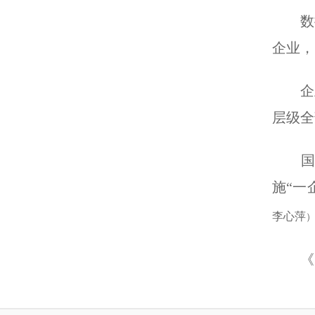
数据显
企业，
企业
层级全
国资
施“一
李心萍
《 人民