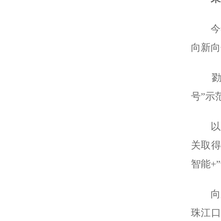
今年
向新向
勠力
号”示
以新求
关取得
智能+
向新
珠江口