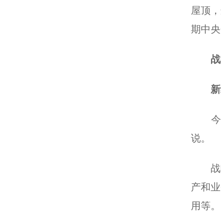
屋顶，
期中央
战
新组
今年
说。
战略功
产和业
用等。