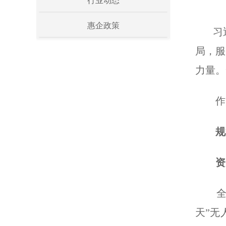
行业动态
惠企政策
习近
局，服
力量。
作为
规
资产
全球
天”无