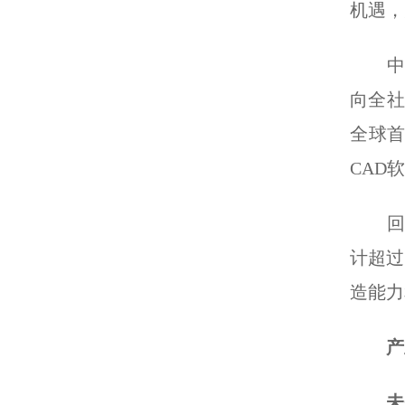
机遇，
中央
向全社
全球首
CAD
回望“
计超过
造能力
产
未来